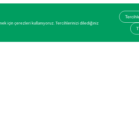
Tercihl
k için çerezleri kullanıyoruz. Tercihlerinizi dilediğiniz
T
ÜRÜNLERİMİZ
YASAL BİLGİLENDİR
Kasko Sigortası
Açık Rıza Metni
Trafik Sigortası
KVKK
İhtiyari Mali Mesuliyet Sigortası
Gizlilik Sözleşmesi
2.El Trafik Sigortası
Çerez Politikası
Galerici Kısa Süreli Trafik Sigortası
Mesafeli Satış Sözl
Konut Sigortası
DASK Sigortası
Özel Sağlık Sigortası