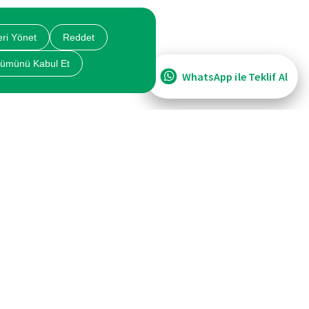
eri Yönet
Reddet
ümünü Kabul Et
WhatsApp ile Teklif Al
ME
HIZLI ERİŞİM
Hasar Süreci
Poliçe İptal Talebi
Vademde Hatırlat
Anlaşmalı Sigorta Şirketleri
eşmesi
Blog
Bize Ulaşın
Tramer Kusur Oranı Sorgulama
MTV Borcu ve Trafik Cezası Ödeme