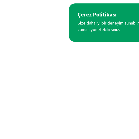
Çerez Politikası
Size daha iyi bir deneyim sunabilme
zaman yönetebilirsiniz.
KURUMSAL
Hakkımızda
Akevler Mah. Fatih Sultan Mehmet
Ürünlerimiz
Cad. No:98-3 / 4 Esenyurt /
Kampanyalar
İSTANBUL
Sıkça Sorulan Sorular
0212 438 33 98
Şubelerimiz
info@efasigorta.com.tr
Şube Başvurusu